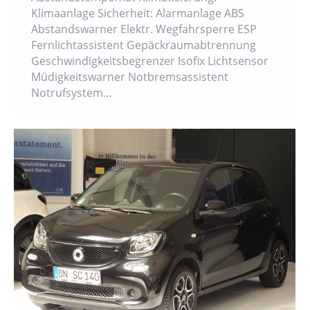
Klimaanlage Sicherheit: Alarmanlage ABS
Abstandswarner Elektr. Wegfahrsperre ESP
Fernlichtassistent Gepäckraumabtrennung
Geschwindigkeitsbegrenzer Isofix Lichtsensor
Müdigkeitswarner Notbremsassistent
Notrufsystem…