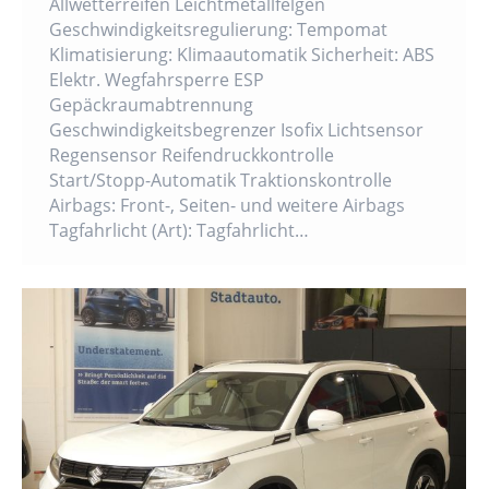
Allwetterreifen Leichtmetallfelgen
Geschwindigkeitsregulierung: Tempomat
Klimatisierung: Klimaautomatik Sicherheit: ABS
Elektr. Wegfahrsperre ESP
Gepäckraumabtrennung
Geschwindigkeitsbegrenzer Isofix Lichtsensor
Regensensor Reifendruckkontrolle
Start/Stopp-Automatik Traktionskontrolle
Airbags: Front-, Seiten- und weitere Airbags
Tagfahrlicht (Art): Tagfahrlicht…