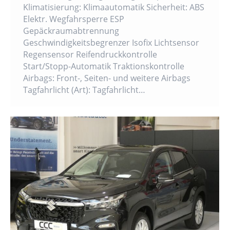
Klimatisierung: Klimaautomatik Sicherheit: ABS
Elektr. Wegfahrsperre ESP
Gepäckraumabtrennung
Geschwindigkeitsbegrenzer Isofix Lichtsensor
Regensensor Reifendruckkontrolle
Start/Stopp-Automatik Traktionskontrolle
Airbags: Front-, Seiten- und weitere Airbags
Tagfahrlicht (Art): Tagfahrlicht…