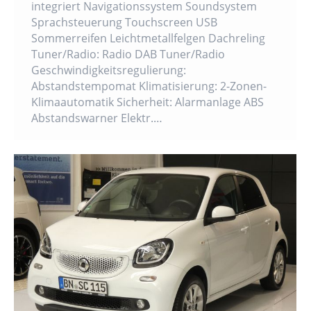
integriert Navigationssystem Soundsystem
Sprachsteuerung Touchscreen USB
Sommerreifen Leichtmetallfelgen Dachreling
Tuner/Radio: Radio DAB Tuner/Radio
Geschwindigkeitsregulierung:
Abstandstempomat Klimatisierung: 2-Zonen-
Klimaautomatik Sicherheit: Alarmanlage ABS
Abstandswarner Elektr.…