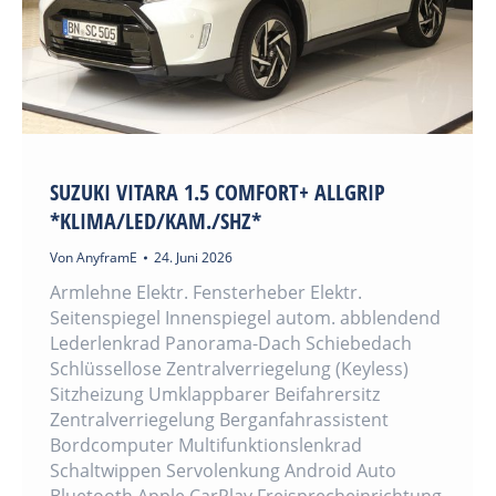
SUZUKI VITARA 1.5 COMFORT+ ALLGRIP
*KLIMA/LED/KAM./SHZ*
Von
AnyframE
24. Juni 2026
Armlehne Elektr. Fensterheber Elektr.
Seitenspiegel Innenspiegel autom. abblendend
Lederlenkrad Panorama-Dach Schiebedach
Schlüssellose Zentralverriegelung (Keyless)
Sitzheizung Umklappbarer Beifahrersitz
Zentralverriegelung Berganfahrassistent
Bordcomputer Multifunktionslenkrad
Schaltwippen Servolenkung Android Auto