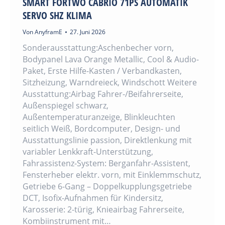
SMART FORTWO CABRIO 71PS AUTOMATIK
SERVO SHZ KLIMA
Von
AnyframE
27. Juni 2026
Sonderausstattung:Aschenbecher vorn,
Bodypanel Lava Orange Metallic, Cool & Audio-
Paket, Erste Hilfe-Kasten / Verbandkasten,
Sitzheizung, Warndreieck, Windschott Weitere
Ausstattung:Airbag Fahrer-/Beifahrerseite,
Außenspiegel schwarz,
Außentemperaturanzeige, Blinkleuchten
seitlich Weiß, Bordcomputer, Design- und
Ausstattungslinie passion, Direktlenkung mit
variabler Lenkkraft-Unterstützung,
Fahrassistenz-System: Berganfahr-Assistent,
Fensterheber elektr. vorn, mit Einklemmschutz,
Getriebe 6-Gang – Doppelkupplungsgetriebe
DCT, Isofix-Aufnahmen für Kindersitz,
Karosserie: 2-türig, Knieairbag Fahrerseite,
Kombiinstrument mit…