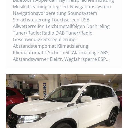
Bluetooth Apple CarPlay Freisprecheinrichtung
Musikstreaming integriert Navigationssystem
Navigationsvorbereitung Soundsystem
Sprachsteuerung Touchscreen USB
Allwetterreifen Leichtmetallfelgen Dachreling
Tuner/Radio: Radio DAB Tuner/Radio
Geschwindigkeitsregulierung:
Abstandstempomat Klimatisierung:
Klimaautomatik Sicherheit: Alarmanlage ABS
Abstandswarner Elektr. Wegfahrsperre ESP…