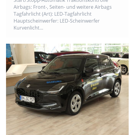
Start/Stopp-Automatik Traktionskontrolle
Airbags: Front-, Seiten- und weitere Airbags
Tagfahrlicht (Art): LED-Tagfahrlicht
Hauptscheinwerfer: LED-Scheinwerfer
Kurvenlicht…