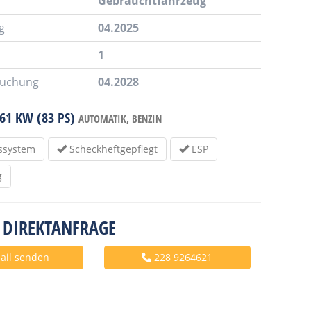
Gebrauchtfahrzeug
g
04.2025
1
suchung
04.2028
61 KW (83 PS)
AUTOMATIK,
BENZIN
ssystem
Scheckheftgepflegt
ESP
g
 DIREKTANFRAGE
ail senden
228 9264621