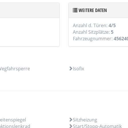
WEITERE DATEN
Anzahl d. Türen:
4/5
Anzahl Sitzplätze:
5
Fahrzeugnummer:
45624
 Wegfahrsperre
Isofix
Seitenspiegel
Sitzheizung
nktionslenkrad
Start/Stopp-Automatik