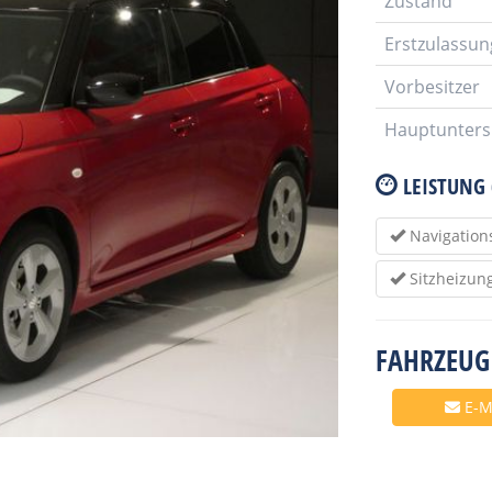
Zustand
Erstzulassun
Vorbesitzer
Hauptunter
LEISTUNG
Navigation
Sitzheizun
FAHRZEUG
E-M