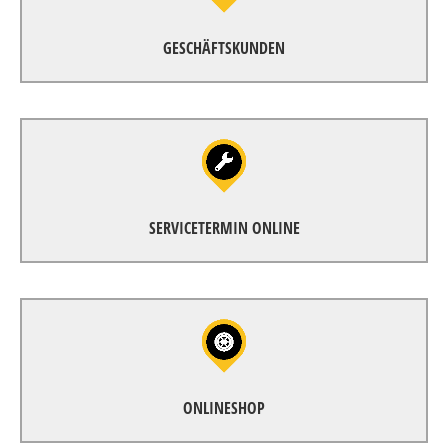
GEWERBEANGEBOTE
GESCHÄFTSKUNDEN
SERVICETERMIN ONLINE
BONN
SERVICETERMIN ONLINE
KÖLN DEUTZ
ONLINESHOP
Ersatzteile, Zubehör und Accessoires finden Sie in
unserem
ONLINESHOP
ONLINESHOP