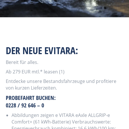
DER NEUE EVITARA:
Bereit für alles.
Ab 279 EUR mtl.* leasen (1)
Entdecke unsere Bestandsfahrzeuge und profitiere
von kurzen Lieferzeiten.
PROBEFAHRT BUCHEN:
0228 / 92 646 – 0
Abbildungen zeigen e VITARA eAxle ALLGRIP-e
Comfort+ (61 kWh-Batterie) Verbrauchswerte:
Energieverbrauch kombiniert: 16,6 kWh/100 km;