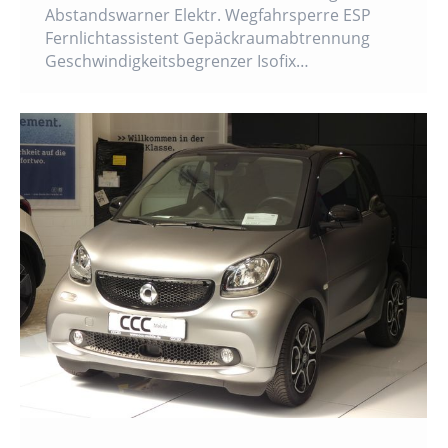
Abstandswarner Elektr. Wegfahrsperre ESP
Fernlichtassistent Gepäckraumabtrennung
Geschwindigkeitsbegrenzer Isofix…