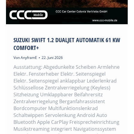
SUZUKI SWIFT 1.2 DUALJET AUTOMATIK 61 KW
COMFORT+
Von
AnyframE
22. Juni 2026
Ausstattung: Abgedunkelte Scheiben Armlehne
Elektr. Fensterheber Elektr. Seitenspiegel
Elektr. Seitenspiegel anklappbar Lederlenkrad
Schlüssellose Zentralverriegelung (Keyless)
Sitzheizung Umklappbarer Beifahrersitz
Zentralverriegelung Berganfahrassistent
Bordcomputer Multifunktionslenkrad
Schaltwippen Servolenkung Android Auto
Bluetooth Apple CarPlay Freisprecheinrichtung
Musikstreaming integriert Navigationssystem