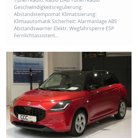
Tuner/Radio: Radio DAB Tuner/Radio
Geschwindigkeitsregulierung:
Abstandstempomat Klimatisierung:
Klimaautomatik Sicherheit: Alarmanlage ABS
Abstandswarner Elektr. Wegfahrsperre ESP
Fernlichtassistent…