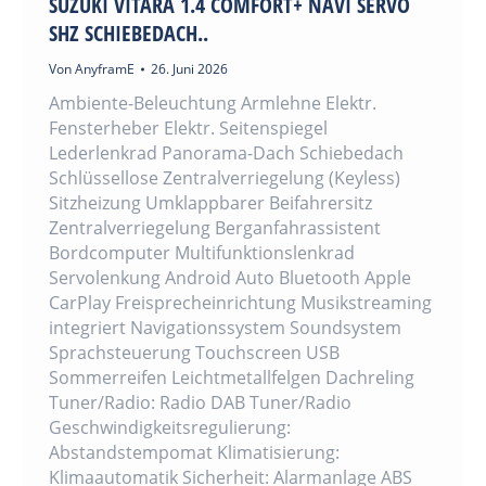
SUZUKI VITARA 1.4 COMFORT+ NAVI SERVO
SHZ SCHIEBEDACH..
Von
AnyframE
26. Juni 2026
Ambiente-Beleuchtung Armlehne Elektr.
Fensterheber Elektr. Seitenspiegel
Lederlenkrad Panorama-Dach Schiebedach
Schlüssellose Zentralverriegelung (Keyless)
Sitzheizung Umklappbarer Beifahrersitz
Zentralverriegelung Berganfahrassistent
Bordcomputer Multifunktionslenkrad
Servolenkung Android Auto Bluetooth Apple
CarPlay Freisprecheinrichtung Musikstreaming
integriert Navigationssystem Soundsystem
Sprachsteuerung Touchscreen USB
Sommerreifen Leichtmetallfelgen Dachreling
Tuner/Radio: Radio DAB Tuner/Radio
Geschwindigkeitsregulierung:
Abstandstempomat Klimatisierung:
Klimaautomatik Sicherheit: Alarmanlage ABS