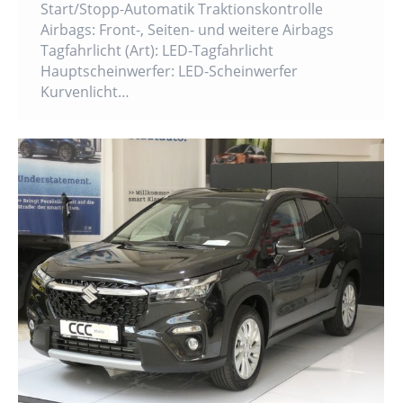
Start/Stopp-Automatik Traktionskontrolle
Airbags: Front-, Seiten- und weitere Airbags
Tagfahrlicht (Art): LED-Tagfahrlicht
Hauptscheinwerfer: LED-Scheinwerfer
Kurvenlicht…