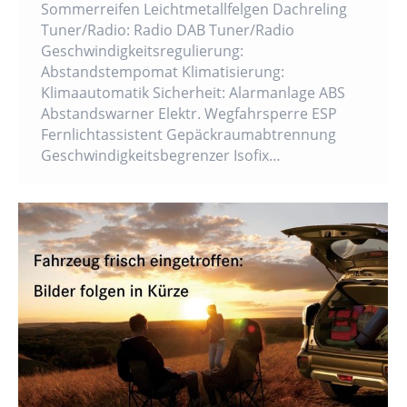
Sommerreifen Leichtmetallfelgen Dachreling
Tuner/Radio: Radio DAB Tuner/Radio
Geschwindigkeitsregulierung:
Abstandstempomat Klimatisierung:
Klimaautomatik Sicherheit: Alarmanlage ABS
Abstandswarner Elektr. Wegfahrsperre ESP
Fernlichtassistent Gepäckraumabtrennung
Geschwindigkeitsbegrenzer Isofix…