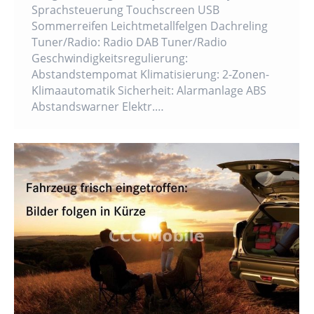
Sprachsteuerung Touchscreen USB
Sommerreifen Leichtmetallfelgen Dachreling
Tuner/Radio: Radio DAB Tuner/Radio
Geschwindigkeitsregulierung:
Abstandstempomat Klimatisierung: 2-Zonen-
Klimaautomatik Sicherheit: Alarmanlage ABS
Abstandswarner Elektr.…