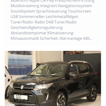
Bluetooth Apple CarPlay Freisprecheinrichtung
Musikstreaming integriert Navigationssystem
Soundsystem Sprachsteuerung Touchscreen
USB Sommerreifen Leichtmetallfelgen
Tuner/Radio: Radio DAB Tuner/Radio
Geschwindigkeitsregulierung:
Abstandstempomat Klimatisierung:
Klimaautomatik Sicherheit: Alarmanlage ABS…