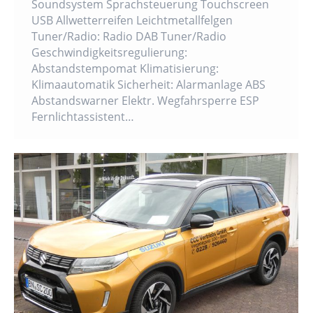
Soundsystem Sprachsteuerung Touchscreen
USB Allwetterreifen Leichtmetallfelgen
Tuner/Radio: Radio DAB Tuner/Radio
Geschwindigkeitsregulierung:
Abstandstempomat Klimatisierung:
Klimaautomatik Sicherheit: Alarmanlage ABS
Abstandswarner Elektr. Wegfahrsperre ESP
Fernlichtassistent…