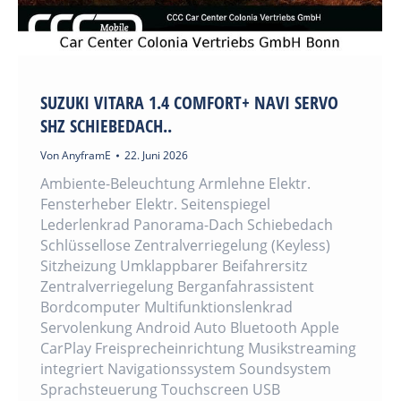
SUZUKI VITARA 1.4 COMFORT+ NAVI SERVO
SHZ SCHIEBEDACH..
Von
AnyframE
22. Juni 2026
Ambiente-Beleuchtung Armlehne Elektr.
Fensterheber Elektr. Seitenspiegel
Lederlenkrad Panorama-Dach Schiebedach
Schlüssellose Zentralverriegelung (Keyless)
Sitzheizung Umklappbarer Beifahrersitz
Zentralverriegelung Berganfahrassistent
Bordcomputer Multifunktionslenkrad
Servolenkung Android Auto Bluetooth Apple
CarPlay Freisprecheinrichtung Musikstreaming
integriert Navigationssystem Soundsystem
Sprachsteuerung Touchscreen USB