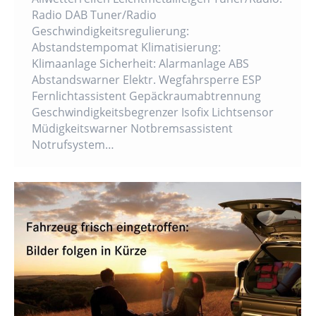
Radio DAB Tuner/Radio
Geschwindigkeitsregulierung:
Abstandstempomat Klimatisierung:
Klimaanlage Sicherheit: Alarmanlage ABS
Abstandswarner Elektr. Wegfahrsperre ESP
Fernlichtassistent Gepäckraumabtrennung
Geschwindigkeitsbegrenzer Isofix Lichtsensor
Müdigkeitswarner Notbremsassistent
Notrufsystem…