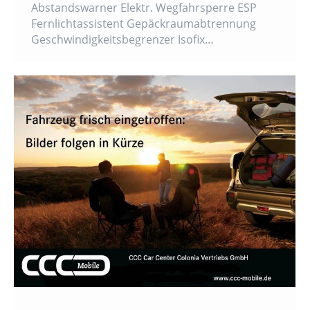
Abstandswarner Elektr. Wegfahrsperre ESP
Fernlichtassistent Gepäckraumabtrennung
Geschwindigkeitsbegrenzer Isofix…