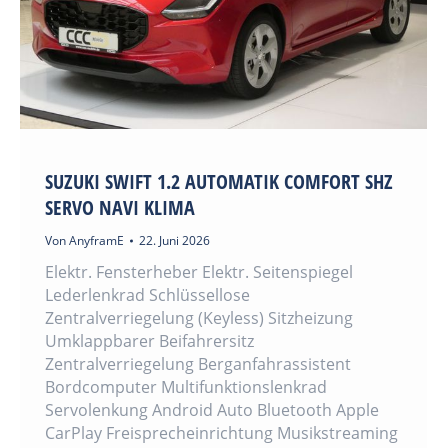
SUZUKI SWIFT 1.2 AUTOMATIK COMFORT SHZ
SERVO NAVI KLIMA
Von
AnyframE
22. Juni 2026
Elektr. Fensterheber Elektr. Seitenspiegel
Lederlenkrad Schlüssellose
Zentralverriegelung (Keyless) Sitzheizung
Umklappbarer Beifahrersitz
Zentralverriegelung Berganfahrassistent
Bordcomputer Multifunktionslenkrad
Servolenkung Android Auto Bluetooth Apple
CarPlay Freisprecheinrichtung Musikstreaming