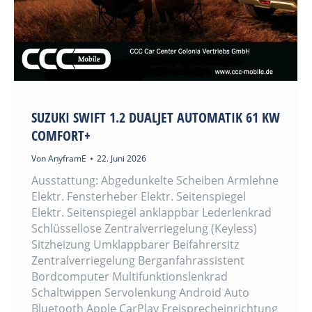
SUZUKI SWIFT 1.2 DUALJET AUTOMATIK 61 KW
COMFORT+
Von
AnyframE
22. Juni 2026
Ausstattung: Abgedunkelte Scheiben Armlehne
Elektr. Fensterheber Elektr. Seitenspiegel
Elektr. Seitenspiegel anklappbar Lederlenkrad
Schlüssellose Zentralverriegelung (Keyless)
Sitzheizung Umklappbarer Beifahrersitz
Zentralverriegelung Berganfahrassistent
Bordcomputer Multifunktionslenkrad
Schaltwippen Servolenkung Android Auto
Bluetooth Apple CarPlay Freisprecheinrichtung