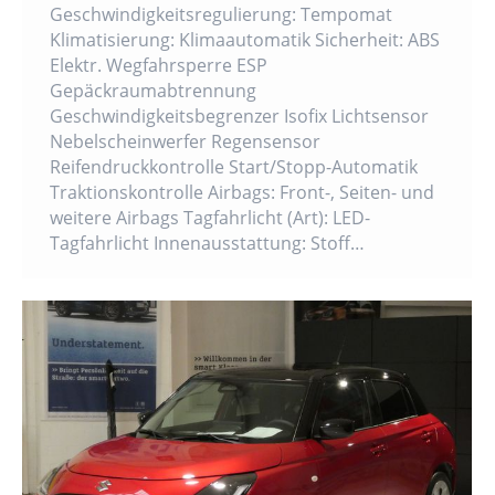
Geschwindigkeitsregulierung: Tempomat
Klimatisierung: Klimaautomatik Sicherheit: ABS
Elektr. Wegfahrsperre ESP
Gepäckraumabtrennung
Geschwindigkeitsbegrenzer Isofix Lichtsensor
Nebelscheinwerfer Regensensor
Reifendruckkontrolle Start/Stopp-Automatik
Traktionskontrolle Airbags: Front-, Seiten- und
weitere Airbags Tagfahrlicht (Art): LED-
Tagfahrlicht Innenausstattung: Stoff…