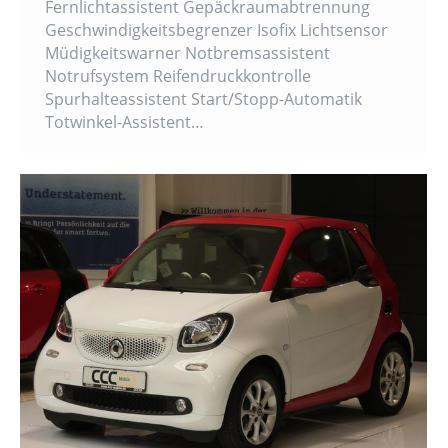
Fernlichtassistent Gepäckraumabtrennung
Geschwindigkeitsbegrenzer Isofix Lichtsensor
Müdigkeitswarner Notbremsassistent
Notrufsystem Reifendruckkontrolle
Spurhalteassistent Start/Stopp-Automatik
Totwinkel-Assistent…