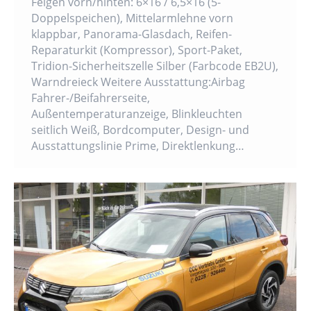
Felgen vorn/hinten: 6×16 / 6,5×16 (5-
Doppelspeichen), Mittelarmlehne vorn
klappbar, Panorama-Glasdach, Reifen-
Reparaturkit (Kompressor), Sport-Paket,
Tridion-Sicherheitszelle Silber (Farbcode EB2U),
Warndreieck Weitere Ausstattung:Airbag
Fahrer-/Beifahrerseite,
Außentemperaturanzeige, Blinkleuchten
seitlich Weiß, Bordcomputer, Design- und
Ausstattungslinie Prime, Direktlenkung…