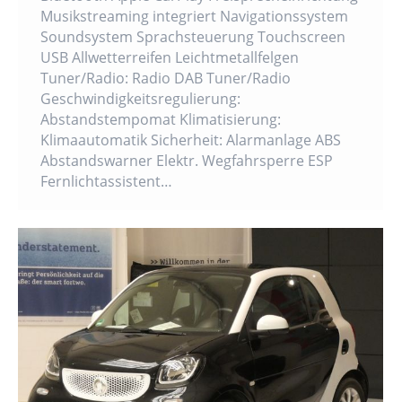
Musikstreaming integriert Navigationssystem
Soundsystem Sprachsteuerung Touchscreen
USB Allwetterreifen Leichtmetallfelgen
Tuner/Radio: Radio DAB Tuner/Radio
Geschwindigkeitsregulierung:
Abstandstempomat Klimatisierung:
Klimaautomatik Sicherheit: Alarmanlage ABS
Abstandswarner Elektr. Wegfahrsperre ESP
Fernlichtassistent…