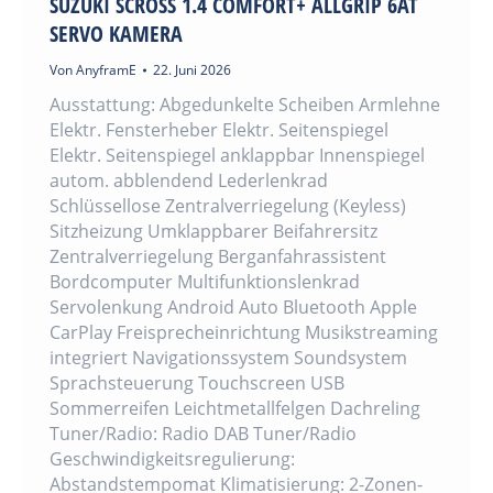
SUZUKI SCROSS 1.4 COMFORT+ ALLGRIP 6AT
SERVO KAMERA
Von
AnyframE
22. Juni 2026
Ausstattung: Abgedunkelte Scheiben Armlehne
Elektr. Fensterheber Elektr. Seitenspiegel
Elektr. Seitenspiegel anklappbar Innenspiegel
autom. abblendend Lederlenkrad
Schlüssellose Zentralverriegelung (Keyless)
Sitzheizung Umklappbarer Beifahrersitz
Zentralverriegelung Berganfahrassistent
Bordcomputer Multifunktionslenkrad
Servolenkung Android Auto Bluetooth Apple
CarPlay Freisprecheinrichtung Musikstreaming
integriert Navigationssystem Soundsystem
Sprachsteuerung Touchscreen USB
Sommerreifen Leichtmetallfelgen Dachreling
Tuner/Radio: Radio DAB Tuner/Radio
Geschwindigkeitsregulierung:
Abstandstempomat Klimatisierung: 2-Zonen-