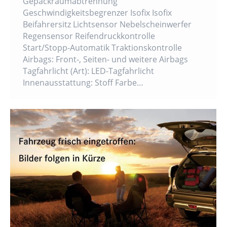
Gepäckraumabtrennung
Geschwindigkeitsbegrenzer Isofix Isofix
Beifahrersitz Lichtsensor Nebelscheinwerfer
Regensensor Reifendruckkontrolle
Start/Stopp-Automatik Traktionskontrolle
Airbags: Front-, Seiten- und weitere Airbags
Tagfahrlicht (Art): LED-Tagfahrlicht
Innenausstattung: Stoff Farbe…