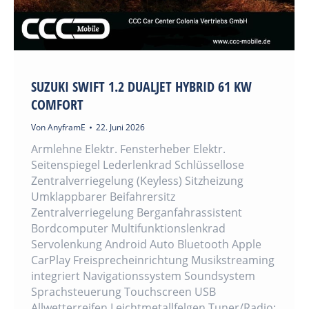
SUZUKI SWIFT 1.2 DUALJET HYBRID 61 KW
COMFORT
Von
AnyframE
22. Juni 2026
Armlehne Elektr. Fensterheber Elektr.
Seitenspiegel Lederlenkrad Schlüssellose
Zentralverriegelung (Keyless) Sitzheizung
Umklappbarer Beifahrersitz
Zentralverriegelung Berganfahrassistent
Bordcomputer Multifunktionslenkrad
Servolenkung Android Auto Bluetooth Apple
CarPlay Freisprecheinrichtung Musikstreaming
integriert Navigationssystem Soundsystem
Sprachsteuerung Touchscreen USB
Allwetterreifen Leichtmetallfelgen Tuner/Radio: