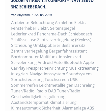
SUZUKI VITARA 1.4 COMFORT+ NAVI SERVO
SHZ SCHIEBEDACH..
Von
AnyframE
22. Juni 2026
Ambiente-Beleuchtung Armlehne Elektr.
Fensterheber Elektr. Seitenspiegel
Lederlenkrad Panorama-Dach Schiebedach
Schlüssellose Zentralverriegelung (Keyless)
Sitzheizung Umklappbarer Beifahrersitz
Zentralverriegelung Berganfahrassistent
Bordcomputer Multifunktionslenkrad
Servolenkung Android Auto Bluetooth Apple
CarPlay Freisprecheinrichtung Musikstreaming
integriert Navigationssystem Soundsystem
Sprachsteuerung Touchscreen USB
Sommerreifen Leichtmetallfelgen Dachreling
Tuner/Radio: Radio DAB Tuner/Radio
Geschwindigkeitsregulierung:
Abstandstempomat Klimatisierung:
Klimaautomatik Sicherheit: Alarmanlage ABS