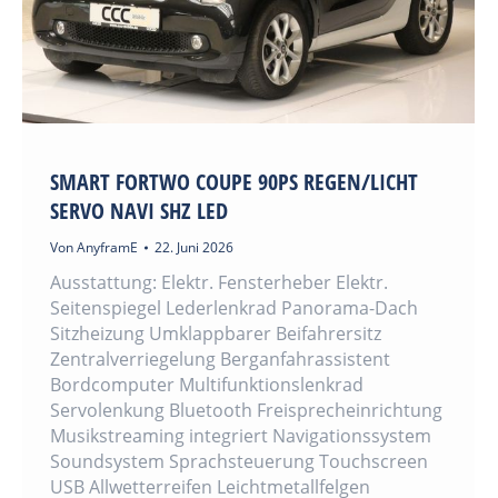
SMART FORTWO COUPE 90PS REGEN/LICHT
SERVO NAVI SHZ LED
Von
AnyframE
22. Juni 2026
Ausstattung: Elektr. Fensterheber Elektr.
Seitenspiegel Lederlenkrad Panorama-Dach
Sitzheizung Umklappbarer Beifahrersitz
Zentralverriegelung Berganfahrassistent
Bordcomputer Multifunktionslenkrad
Servolenkung Bluetooth Freisprecheinrichtung
Musikstreaming integriert Navigationssystem
Soundsystem Sprachsteuerung Touchscreen
USB Allwetterreifen Leichtmetallfelgen