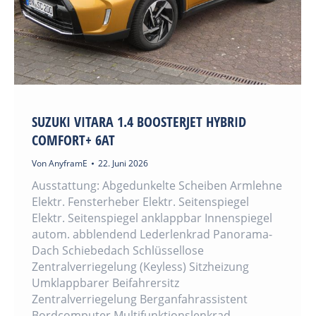
SUZUKI VITARA 1.4 BOOSTERJET HYBRID
COMFORT+ 6AT
Von
AnyframE
22. Juni 2026
Ausstattung: Abgedunkelte Scheiben Armlehne
Elektr. Fensterheber Elektr. Seitenspiegel
Elektr. Seitenspiegel anklappbar Innenspiegel
autom. abblendend Lederlenkrad Panorama-
Dach Schiebedach Schlüssellose
Zentralverriegelung (Keyless) Sitzheizung
Umklappbarer Beifahrersitz
Zentralverriegelung Berganfahrassistent
Bordcomputer Multifunktionslenkrad