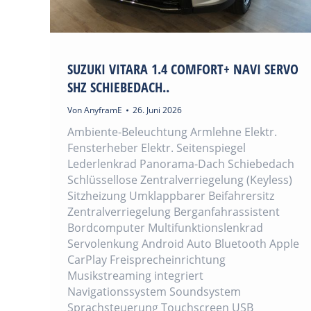
SUZUKI VITARA 1.4 COMFORT+ NAVI SERVO
SHZ SCHIEBEDACH..
Von
AnyframE
26. Juni 2026
Ambiente-Beleuchtung Armlehne Elektr.
Fensterheber Elektr. Seitenspiegel
Lederlenkrad Panorama-Dach Schiebedach
Schlüssellose Zentralverriegelung (Keyless)
Sitzheizung Umklappbarer Beifahrersitz
Zentralverriegelung Berganfahrassistent
Bordcomputer Multifunktionslenkrad
Servolenkung Android Auto Bluetooth Apple
CarPlay Freisprecheinrichtung
Musikstreaming integriert
Navigationssystem Soundsystem
Sprachsteuerung Touchscreen USB