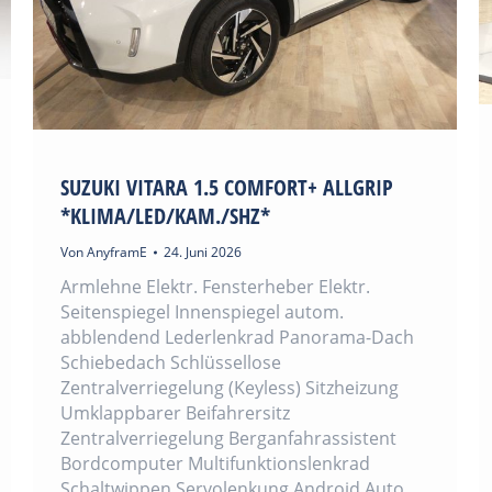
SUZUKI VITARA 1.5 COMFORT+ ALLGRIP
*KLIMA/LED/KAM./SHZ*
Von
AnyframE
24. Juni 2026
Armlehne Elektr. Fensterheber Elektr.
Seitenspiegel Innenspiegel autom.
abblendend Lederlenkrad Panorama-Dach
Schiebedach Schlüssellose
Zentralverriegelung (Keyless) Sitzheizung
Umklappbarer Beifahrersitz
Zentralverriegelung Berganfahrassistent
Bordcomputer Multifunktionslenkrad
Schaltwippen Servolenkung Android Auto