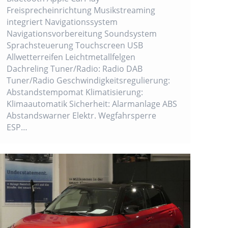
Freisprecheinrichtung Musikstreaming
integriert Navigationssystem
Navigationsvorbereitung Soundsystem
Sprachsteuerung Touchscreen USB
Allwetterreifen Leichtmetallfelgen
Dachreling Tuner/Radio: Radio DAB
Tuner/Radio Geschwindigkeitsregulierung:
Abstandstempomat Klimatisierung:
Klimaautomatik Sicherheit: Alarmanlage ABS
Abstandswarner Elektr. Wegfahrsperre
ESP…