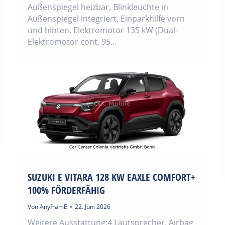
Außenspiegel heizbar, Blinkleuchte in
Außenspiegel integriert, Einparkhilfe vorn
und hinten, Elektromotor 135 kW (Dual-
Elektromotor cont. 95…
SUZUKI E VITARA 128 KW EAXLE COMFORT+
100% FÖRDERFÄHIG
Von
AnyframE
22. Juni 2026
Weitere Ausstattung:4 Lautsprecher, Airbag