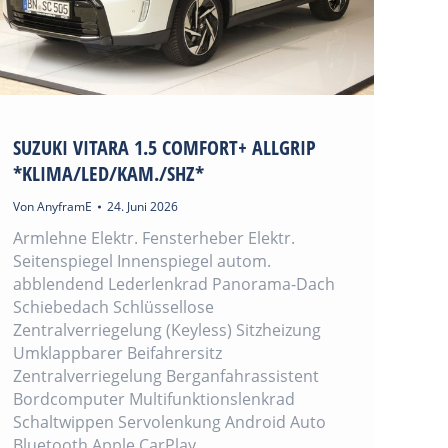
SUZUKI VITARA 1.5 COMFORT+ ALLGRIP
*KLIMA/LED/KAM./SHZ*
Von
AnyframE
24. Juni 2026
Armlehne Elektr. Fensterheber Elektr.
Seitenspiegel Innenspiegel autom.
abblendend Lederlenkrad Panorama-Dach
Schiebedach Schlüssellose
Zentralverriegelung (Keyless) Sitzheizung
Umklappbarer Beifahrersitz
Zentralverriegelung Berganfahrassistent
Bordcomputer Multifunktionslenkrad
Schaltwippen Servolenkung Android Auto
Bluetooth Apple CarPlay