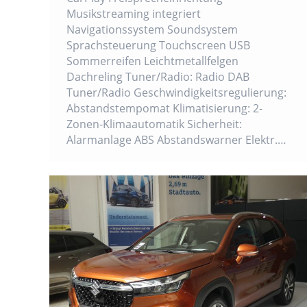
Musikstreaming integriert
Navigationssystem Soundsystem
Sprachsteuerung Touchscreen USB
Sommerreifen Leichtmetallfelgen
Dachreling Tuner/Radio: Radio DAB
Tuner/Radio Geschwindigkeitsregulierung:
Abstandstempomat Klimatisierung: 2-
Zonen-Klimaautomatik Sicherheit:
Alarmanlage ABS Abstandswarner Elektr.…