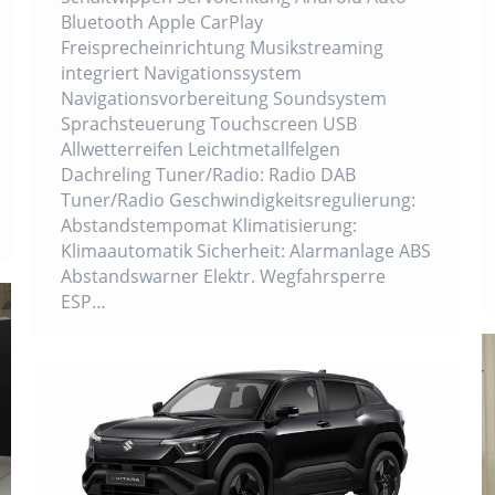
Bluetooth Apple CarPlay
Freisprecheinrichtung Musikstreaming
integriert Navigationssystem
Navigationsvorbereitung Soundsystem
Sprachsteuerung Touchscreen USB
Allwetterreifen Leichtmetallfelgen
Dachreling Tuner/Radio: Radio DAB
Tuner/Radio Geschwindigkeitsregulierung:
Abstandstempomat Klimatisierung:
Klimaautomatik Sicherheit: Alarmanlage ABS
Abstandswarner Elektr. Wegfahrsperre
ESP…