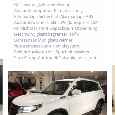
Geschwindigkeitsregulierung:
Abstandstempomat Klimatisierung:
Klimaanlage Sicherheit: Alarmanlage ABS
Abstandswarner Elektr. Wegfahrsperre ESP
Fernlichtassistent Gepäckraumabtrennung
Geschwindigkeitsbegrenzer Isofix
Lichtsensor Müdigkeitswarner
Notbremsassistent Notrufsystem
Reifendruckkontrolle Spurhalteassistent
Start/Stopp-Automatik Totwinkel-Assistent…