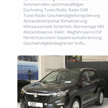
Sommerreifen Leichtmetallfelgen
Dachreling Tuner/Radio: Radio DAB
Tuner/Radio Geschwindigkeitsregulierung:
Abstandstempomat Klimatisierung:
Klimaautomatik Sicherheit: Alarmanlage ABS
Abstandswarner Elektr. Wegfahrsperre ESP
Fernlichtassistent Gepäckraumabtrennung
Geschwindigkeitsbegrenzer Isofix…