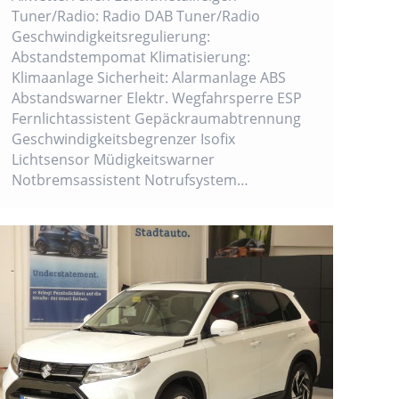
Tuner/Radio: Radio DAB Tuner/Radio
Geschwindigkeitsregulierung:
Abstandstempomat Klimatisierung:
Klimaanlage Sicherheit: Alarmanlage ABS
Abstandswarner Elektr. Wegfahrsperre ESP
Fernlichtassistent Gepäckraumabtrennung
Geschwindigkeitsbegrenzer Isofix
Lichtsensor Müdigkeitswarner
Notbremsassistent Notrufsystem…