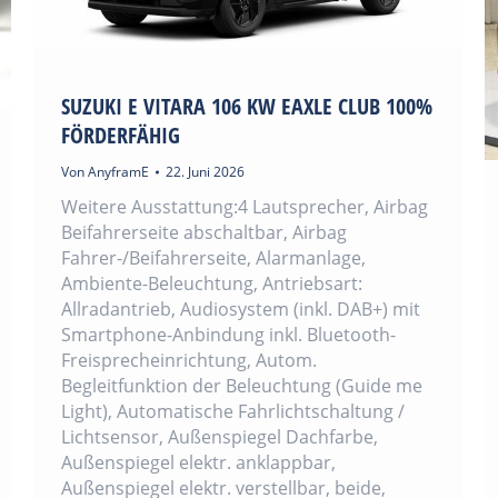
SUZUKI E VITARA 106 KW EAXLE CLUB 100%
FÖRDERFÄHIG
Von
AnyframE
22. Juni 2026
Weitere Ausstattung:4 Lautsprecher, Airbag
Beifahrerseite abschaltbar, Airbag
Fahrer-/Beifahrerseite, Alarmanlage,
Ambiente-Beleuchtung, Antriebsart:
Allradantrieb, Audiosystem (inkl. DAB+) mit
Smartphone-Anbindung inkl. Bluetooth-
Freisprecheinrichtung, Autom.
Begleitfunktion der Beleuchtung (Guide me
Light), Automatische Fahrlichtschaltung /
Lichtsensor, Außenspiegel Dachfarbe,
Außenspiegel elektr. anklappbar,
Außenspiegel elektr. verstellbar, beide,