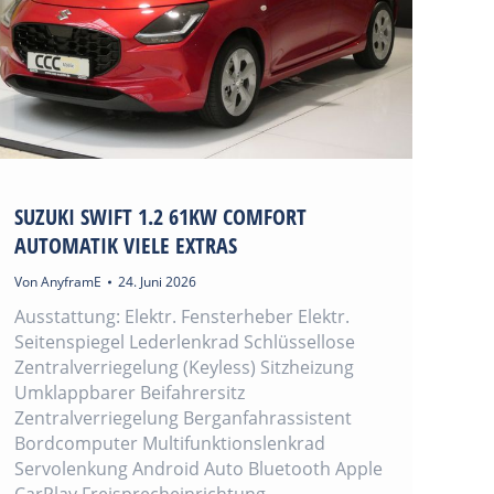
SUZUKI SWIFT 1.2 61KW COMFORT
AUTOMATIK VIELE EXTRAS
Von
AnyframE
24. Juni 2026
Ausstattung: Elektr. Fensterheber Elektr.
Seitenspiegel Lederlenkrad Schlüssellose
Zentralverriegelung (Keyless) Sitzheizung
Umklappbarer Beifahrersitz
Zentralverriegelung Berganfahrassistent
Bordcomputer Multifunktionslenkrad
Servolenkung Android Auto Bluetooth Apple
CarPlay Freisprecheinrichtung