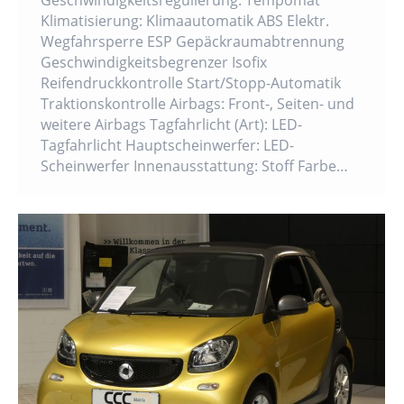
Geschwindigkeitsregulierung: Tempomat
Klimatisierung: Klimaautomatik ABS Elektr.
Wegfahrsperre ESP Gepäckraumabtrennung
Geschwindigkeitsbegrenzer Isofix
Reifendruckkontrolle Start/Stopp-Automatik
Traktionskontrolle Airbags: Front-, Seiten- und
weitere Airbags Tagfahrlicht (Art): LED-
Tagfahrlicht Hauptscheinwerfer: LED-
Scheinwerfer Innenausstattung: Stoff Farbe…