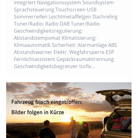
integriert Navigationssystem Soundsystem
Sprachsteuerung Touchscreen USB
Sommerreifen Leichtmetallfelgen Dachreling
Tuner/Radio: Radio DAB Tuner/Radio
Geschwindigkeitsregulierung:
Abstandstempomat Klimatisierung:
Klimaautomatik Sicherheit: Alarmanlage ABS
Abstandswarner Elektr. Wegfahrsperre ESP
Fernlichtassistent Gepäckraumabtrennung
Geschwindigkeitsbegrenzer Isofix…