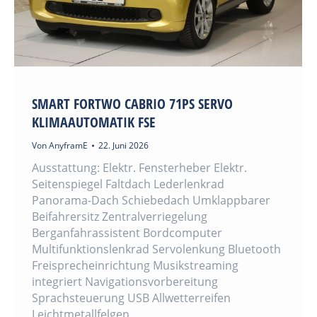
SMART FORTWO CABRIO 71PS SERVO
KLIMAAUTOMATIK FSE
Von
AnyframE
22. Juni 2026
Ausstattung: Elektr. Fensterheber Elektr.
Seitenspiegel Faltdach Lederlenkrad
Panorama-Dach Schiebedach Umklappbarer
Beifahrersitz Zentralverriegelung
Berganfahrassistent Bordcomputer
Multifunktionslenkrad Servolenkung Bluetooth
Freisprecheinrichtung Musikstreaming
integriert Navigationsvorbereitung
Sprachsteuerung USB Allwetterreifen
Leichtmetallfelgen