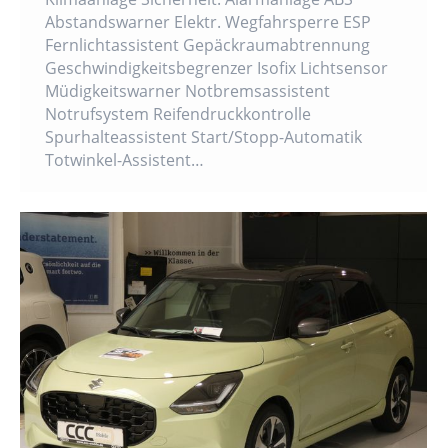
Abstandswarner Elektr. Wegfahrsperre ESP
Fernlichtassistent Gepäckraumabtrennung
Geschwindigkeitsbegrenzer Isofix Lichtsensor
Müdigkeitswarner Notbremsassistent
Notrufsystem Reifendruckkontrolle
Spurhalteassistent Start/Stopp-Automatik
Totwinkel-Assistent…