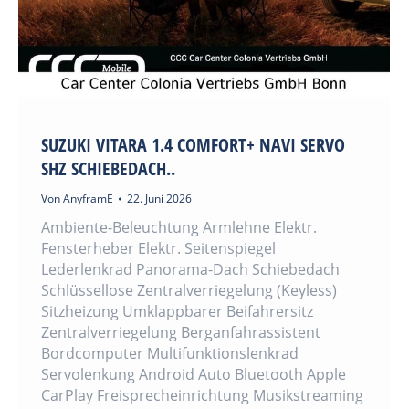
SUZUKI VITARA 1.4 COMFORT+ NAVI SERVO
SHZ SCHIEBEDACH..
Von
AnyframE
22. Juni 2026
Ambiente-Beleuchtung Armlehne Elektr.
Fensterheber Elektr. Seitenspiegel
Lederlenkrad Panorama-Dach Schiebedach
Schlüssellose Zentralverriegelung (Keyless)
Sitzheizung Umklappbarer Beifahrersitz
Zentralverriegelung Berganfahrassistent
Bordcomputer Multifunktionslenkrad
Servolenkung Android Auto Bluetooth Apple
CarPlay Freisprecheinrichtung Musikstreaming