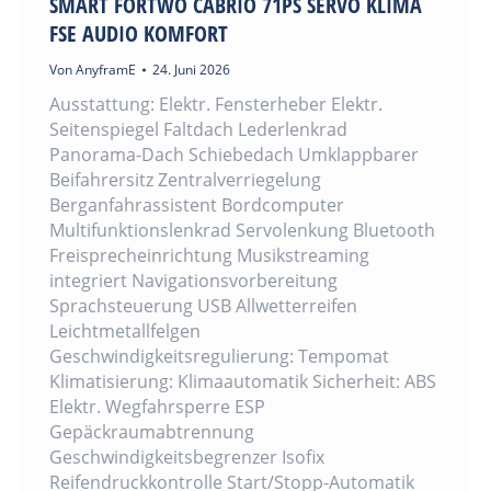
SMART FORTWO CABRIO 71PS SERVO KLIMA
FSE AUDIO KOMFORT
Von
AnyframE
24. Juni 2026
Ausstattung: Elektr. Fensterheber Elektr.
Seitenspiegel Faltdach Lederlenkrad
Panorama-Dach Schiebedach Umklappbarer
Beifahrersitz Zentralverriegelung
Berganfahrassistent Bordcomputer
Multifunktionslenkrad Servolenkung Bluetooth
Freisprecheinrichtung Musikstreaming
integriert Navigationsvorbereitung
Sprachsteuerung USB Allwetterreifen
Leichtmetallfelgen
Geschwindigkeitsregulierung: Tempomat
Klimatisierung: Klimaautomatik Sicherheit: ABS
Elektr. Wegfahrsperre ESP
Gepäckraumabtrennung
Geschwindigkeitsbegrenzer Isofix
Reifendruckkontrolle Start/Stopp-Automatik