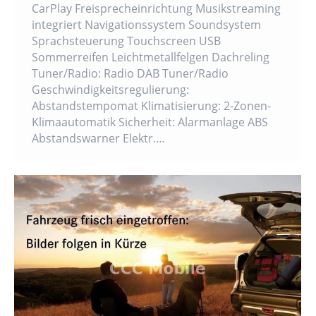
CarPlay Freisprecheinrichtung Musikstreaming
integriert Navigationssystem Soundsystem
Sprachsteuerung Touchscreen USB
Sommerreifen Leichtmetallfelgen Dachreling
Tuner/Radio: Radio DAB Tuner/Radio
Geschwindigkeitsregulierung:
Abstandstempomat Klimatisierung: 2-Zonen-
Klimaautomatik Sicherheit: Alarmanlage ABS
Abstandswarner Elektr.…