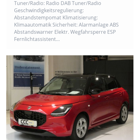
Tuner/Radio: Radio DAB Tuner/Radio
Geschwindigkeitsregulierung:
Abstandstempomat Klimatisierung:
Klimaautomatik Sicherheit: Alarmanlage ABS
Abstandswarner Elektr. Wegfahrsperre ESP
Fernlichtassistent…