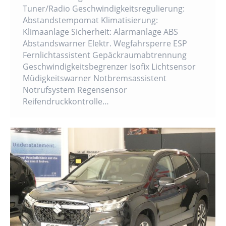
Tuner/Radio Geschwindigkeitsregulierung:
Abstandstempomat Klimatisierung:
Klimaanlage Sicherheit: Alarmanlage ABS
Abstandswarner Elektr. Wegfahrsperre ESP
Fernlichtassistent Gepäckraumabtrennung
Geschwindigkeitsbegrenzer Isofix Lichtsensor
Müdigkeitswarner Notbremsassistent
Notrufsystem Regensensor
Reifendruckkontrolle…