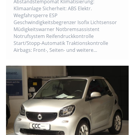
Abstandstempomat Klimatisierung:
Klimaanlage Sicherheit: ABS Elektr.
Wegfahrsperre ESP
Geschwindigkeitsbegrenzer Isofix Lichtsensor
Müdigkeitswarner Notbremsassistent
Notrufsystem Reifendruckkontrolle
Start/Stopp-Automatik Traktionskontrolle
Airbags: Front-, Seiten- und weitere…