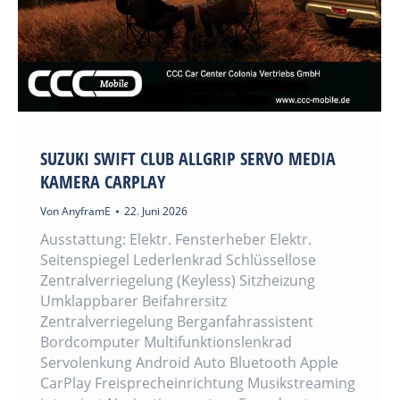
SUZUKI SWIFT CLUB ALLGRIP SERVO MEDIA
KAMERA CARPLAY
Von
AnyframE
22. Juni 2026
Ausstattung: Elektr. Fensterheber Elektr.
Seitenspiegel Lederlenkrad Schlüssellose
Zentralverriegelung (Keyless) Sitzheizung
Umklappbarer Beifahrersitz
Zentralverriegelung Berganfahrassistent
Bordcomputer Multifunktionslenkrad
Servolenkung Android Auto Bluetooth Apple
CarPlay Freisprecheinrichtung Musikstreaming