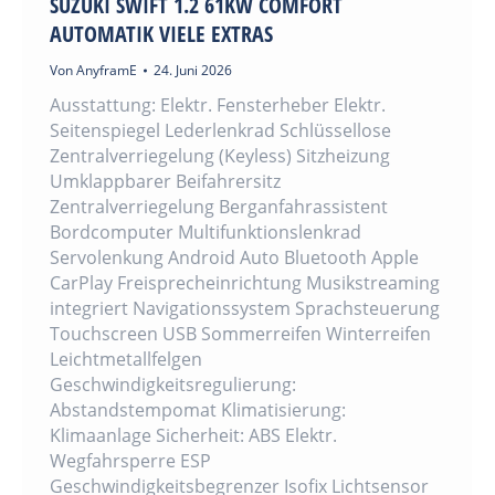
SUZUKI SWIFT 1.2 61KW COMFORT
AUTOMATIK VIELE EXTRAS
Von
AnyframE
24. Juni 2026
Ausstattung: Elektr. Fensterheber Elektr.
Seitenspiegel Lederlenkrad Schlüssellose
Zentralverriegelung (Keyless) Sitzheizung
Umklappbarer Beifahrersitz
Zentralverriegelung Berganfahrassistent
Bordcomputer Multifunktionslenkrad
Servolenkung Android Auto Bluetooth Apple
CarPlay Freisprecheinrichtung Musikstreaming
integriert Navigationssystem Sprachsteuerung
Touchscreen USB Sommerreifen Winterreifen
Leichtmetallfelgen
Geschwindigkeitsregulierung:
Abstandstempomat Klimatisierung:
Klimaanlage Sicherheit: ABS Elektr.
Wegfahrsperre ESP
Geschwindigkeitsbegrenzer Isofix Lichtsensor