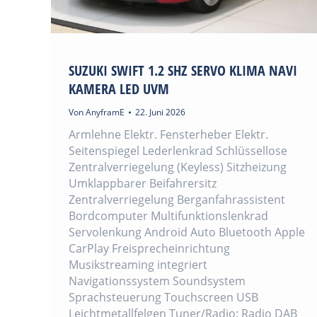
SUZUKI SWIFT 1.2 SHZ SERVO KLIMA NAVI
KAMERA LED UVM
Von
AnyframE
22. Juni 2026
Armlehne Elektr. Fensterheber Elektr.
Seitenspiegel Lederlenkrad Schlüssellose
Zentralverriegelung (Keyless) Sitzheizung
Umklappbarer Beifahrersitz
Zentralverriegelung Berganfahrassistent
Bordcomputer Multifunktionslenkrad
Servolenkung Android Auto Bluetooth Apple
CarPlay Freisprecheinrichtung
Musikstreaming integriert
Navigationssystem Soundsystem
Sprachsteuerung Touchscreen USB
Leichtmetallfelgen Tuner/Radio: Radio DAB