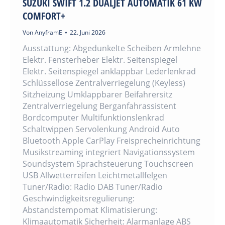
SUZUKI SWIFT 1.2 DUALJET AUTOMATIK 61 KW
COMFORT+
Von
AnyframE
22. Juni 2026
Ausstattung: Abgedunkelte Scheiben Armlehne
Elektr. Fensterheber Elektr. Seitenspiegel
Elektr. Seitenspiegel anklappbar Lederlenkrad
Schlüssellose Zentralverriegelung (Keyless)
Sitzheizung Umklappbarer Beifahrersitz
Zentralverriegelung Berganfahrassistent
Bordcomputer Multifunktionslenkrad
Schaltwippen Servolenkung Android Auto
Bluetooth Apple CarPlay Freisprecheinrichtung
Musikstreaming integriert Navigationssystem
Soundsystem Sprachsteuerung Touchscreen
USB Allwetterreifen Leichtmetallfelgen
Tuner/Radio: Radio DAB Tuner/Radio
Geschwindigkeitsregulierung:
Abstandstempomat Klimatisierung:
Klimaautomatik Sicherheit: Alarmanlage ABS