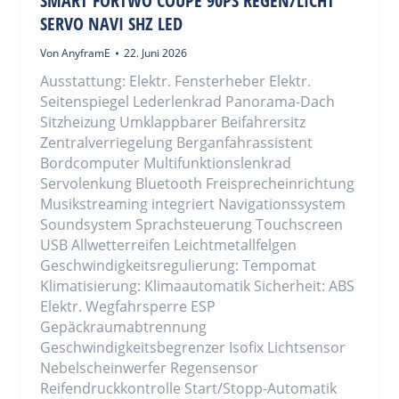
SMART FORTWO COUPE 90PS REGEN/LICHT
SERVO NAVI SHZ LED
Von
AnyframE
22. Juni 2026
Ausstattung: Elektr. Fensterheber Elektr.
Seitenspiegel Lederlenkrad Panorama-Dach
Sitzheizung Umklappbarer Beifahrersitz
Zentralverriegelung Berganfahrassistent
Bordcomputer Multifunktionslenkrad
Servolenkung Bluetooth Freisprecheinrichtung
Musikstreaming integriert Navigationssystem
Soundsystem Sprachsteuerung Touchscreen
USB Allwetterreifen Leichtmetallfelgen
Geschwindigkeitsregulierung: Tempomat
Klimatisierung: Klimaautomatik Sicherheit: ABS
Elektr. Wegfahrsperre ESP
Gepäckraumabtrennung
Geschwindigkeitsbegrenzer Isofix Lichtsensor
Nebelscheinwerfer Regensensor
Reifendruckkontrolle Start/Stopp-Automatik