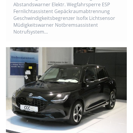
Abstandswarner Elektr. Wegfahrsperre ESP
Fernlichtassistent Gepäckraumabtrennung
Geschwindigkeitsbegrenzer Isofix Lichtsensor
Müdigkeitswarner Notbremsassistent
Notrufsystem…