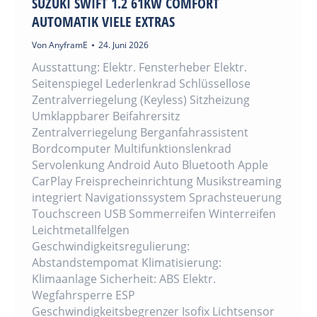
SUZUKI SWIFT 1.2 61KW COMFORT
AUTOMATIK VIELE EXTRAS
Von
AnyframE
24. Juni 2026
Ausstattung: Elektr. Fensterheber Elektr.
Seitenspiegel Lederlenkrad Schlüssellose
Zentralverriegelung (Keyless) Sitzheizung
Umklappbarer Beifahrersitz
Zentralverriegelung Berganfahrassistent
Bordcomputer Multifunktionslenkrad
Servolenkung Android Auto Bluetooth Apple
CarPlay Freisprecheinrichtung Musikstreaming
integriert Navigationssystem Sprachsteuerung
Touchscreen USB Sommerreifen Winterreifen
Leichtmetallfelgen
Geschwindigkeitsregulierung:
Abstandstempomat Klimatisierung:
Klimaanlage Sicherheit: ABS Elektr.
Wegfahrsperre ESP
Geschwindigkeitsbegrenzer Isofix Lichtsensor