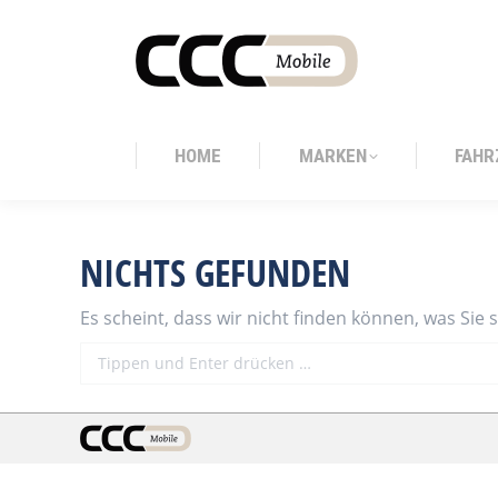
HOME
MARKEN
FAHR
HOME
MARKEN
FAHR
NICHTS GEFUNDEN
Es scheint, dass wir nicht finden können, was Sie 
Search: