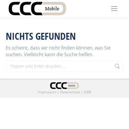
NICHTS GEFUNDEN
Es scheint, dass wir nicht finden können, was Sie
suchen. Vielleicht kann die Suche helfen.
Search:
Impressum
|
Datenschutz
|
AGB