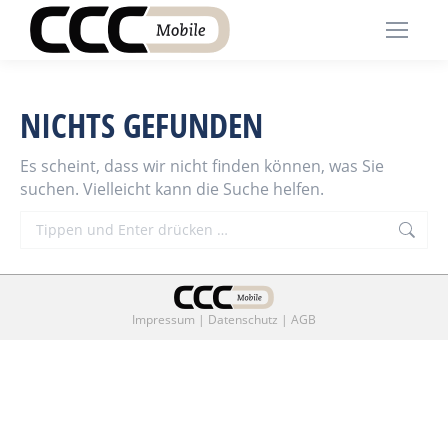
NICHTS GEFUNDEN
Es scheint, dass wir nicht finden können, was Sie
suchen. Vielleicht kann die Suche helfen.
Search:
Impressum
|
Datenschutz
|
AGB