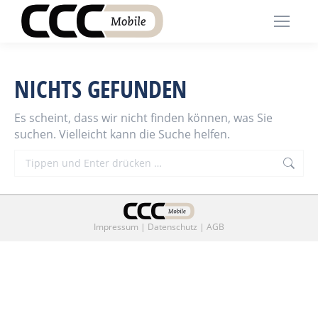
NICHTS GEFUNDEN
Es scheint, dass wir nicht finden können, was Sie
suchen. Vielleicht kann die Suche helfen.
Search:
Impressum
|
Datenschutz
|
AGB