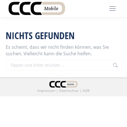
NICHTS GEFUNDEN
Es scheint, dass wir nicht finden können, was Sie
suchen. Vielleicht kann die Suche helfen.
Search:
Impressum
|
Datenschutz
|
AGB