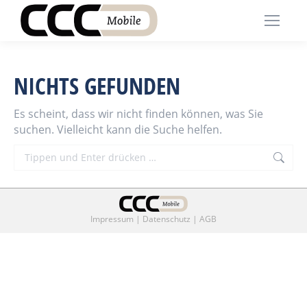
NICHTS GEFUNDEN
Es scheint, dass wir nicht finden können, was Sie
suchen. Vielleicht kann die Suche helfen.
Search:
Impressum
|
Datenschutz
|
AGB