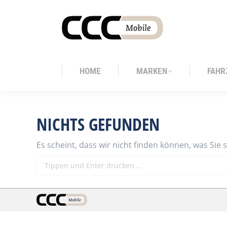
HOME
MARKEN
FAHR
HOME
MARKEN
FAHR
NICHTS GEFUNDEN
Es scheint, dass wir nicht finden können, was Sie 
Search: