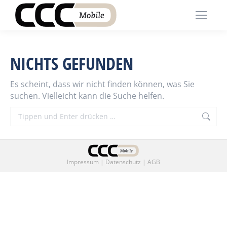
NICHTS GEFUNDEN
Es scheint, dass wir nicht finden können, was Sie
suchen. Vielleicht kann die Suche helfen.
Search:
Impressum
|
Datenschutz
|
AGB