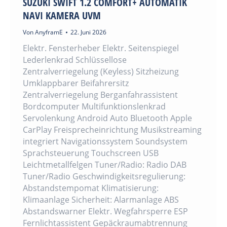
SUZUKI SWIFT 1.2 COMFORT+ AUTOMATIK
NAVI KAMERA UVM
Von
AnyframE
22. Juni 2026
Elektr. Fensterheber Elektr. Seitenspiegel
Lederlenkrad Schlüssellose
Zentralverriegelung (Keyless) Sitzheizung
Umklappbarer Beifahrersitz
Zentralverriegelung Berganfahrassistent
Bordcomputer Multifunktionslenkrad
Servolenkung Android Auto Bluetooth Apple
CarPlay Freisprecheinrichtung Musikstreaming
integriert Navigationssystem Soundsystem
Sprachsteuerung Touchscreen USB
Leichtmetallfelgen Tuner/Radio: Radio DAB
Tuner/Radio Geschwindigkeitsregulierung:
Abstandstempomat Klimatisierung:
Klimaanlage Sicherheit: Alarmanlage ABS
Abstandswarner Elektr. Wegfahrsperre ESP
Fernlichtassistent Gepäckraumabtrennung