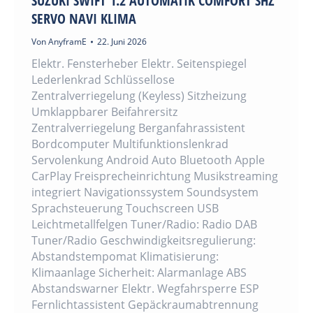
SUZUKI SWIFT 1.2 AUTOMATIK COMFORT SHZ
SERVO NAVI KLIMA
Von
AnyframE
22. Juni 2026
Elektr. Fensterheber Elektr. Seitenspiegel
Lederlenkrad Schlüssellose
Zentralverriegelung (Keyless) Sitzheizung
Umklappbarer Beifahrersitz
Zentralverriegelung Berganfahrassistent
Bordcomputer Multifunktionslenkrad
Servolenkung Android Auto Bluetooth Apple
CarPlay Freisprecheinrichtung Musikstreaming
integriert Navigationssystem Soundsystem
Sprachsteuerung Touchscreen USB
Leichtmetallfelgen Tuner/Radio: Radio DAB
Tuner/Radio Geschwindigkeitsregulierung:
Abstandstempomat Klimatisierung:
Klimaanlage Sicherheit: Alarmanlage ABS
Abstandswarner Elektr. Wegfahrsperre ESP
Fernlichtassistent Gepäckraumabtrennung