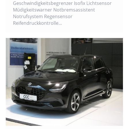
Geschwindigkeitsbegrenzer Isofix Lichtsensor
Müdigkeitswarner Notbremsassistent
Notrufsystem Regensensor
Reifendruckkontrolle…