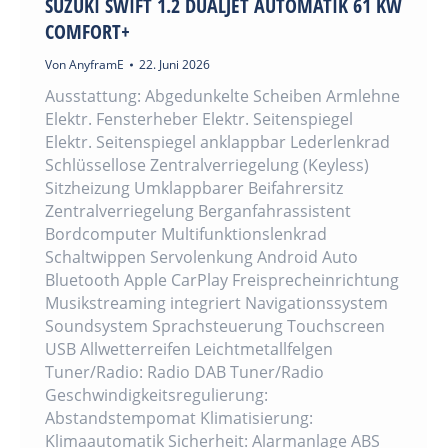
SUZUKI SWIFT 1.2 DUALJET AUTOMATIK 61 KW
COMFORT+
Von
AnyframE
22. Juni 2026
Ausstattung: Abgedunkelte Scheiben Armlehne
Elektr. Fensterheber Elektr. Seitenspiegel
Elektr. Seitenspiegel anklappbar Lederlenkrad
Schlüssellose Zentralverriegelung (Keyless)
Sitzheizung Umklappbarer Beifahrersitz
Zentralverriegelung Berganfahrassistent
Bordcomputer Multifunktionslenkrad
Schaltwippen Servolenkung Android Auto
Bluetooth Apple CarPlay Freisprecheinrichtung
Musikstreaming integriert Navigationssystem
Soundsystem Sprachsteuerung Touchscreen
USB Allwetterreifen Leichtmetallfelgen
Tuner/Radio: Radio DAB Tuner/Radio
Geschwindigkeitsregulierung:
Abstandstempomat Klimatisierung:
Klimaautomatik Sicherheit: Alarmanlage ABS