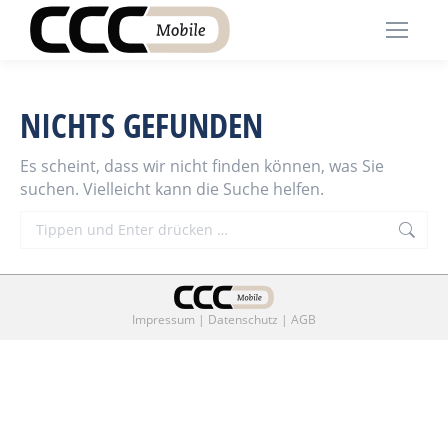
NICHTS GEFUNDEN
Es scheint, dass wir nicht finden können, was Sie
suchen. Vielleicht kann die Suche helfen.
Search:
Impressum
|
Datenschutz
|
AGB