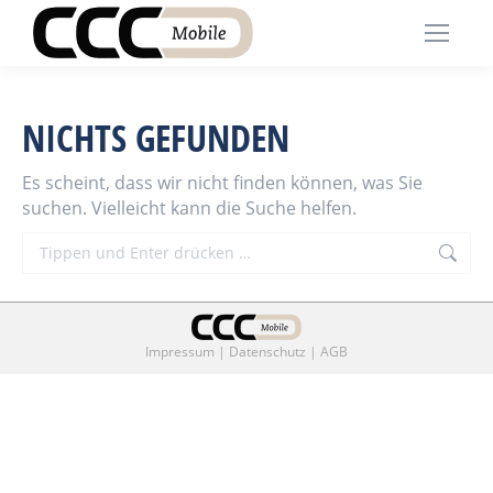
NICHTS GEFUNDEN
Es scheint, dass wir nicht finden können, was Sie
suchen. Vielleicht kann die Suche helfen.
Search:
Impressum
|
Datenschutz
|
AGB