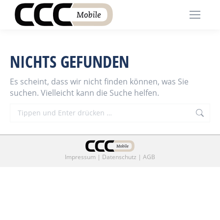
NICHTS GEFUNDEN
Es scheint, dass wir nicht finden können, was Sie
suchen. Vielleicht kann die Suche helfen.
Search:
Impressum
|
Datenschutz
|
AGB