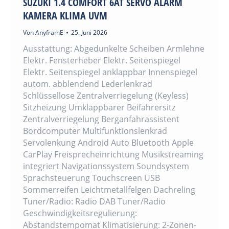
SUZUKI 1.4 COMFORT 6AT SERVO ALARM
KAMERA KLIMA UVM
Von
AnyframE
25. Juni 2026
Ausstattung: Abgedunkelte Scheiben Armlehne
Elektr. Fensterheber Elektr. Seitenspiegel
Elektr. Seitenspiegel anklappbar Innenspiegel
autom. abblendend Lederlenkrad
Schlüssellose Zentralverriegelung (Keyless)
Sitzheizung Umklappbarer Beifahrersitz
Zentralverriegelung Berganfahrassistent
Bordcomputer Multifunktionslenkrad
Servolenkung Android Auto Bluetooth Apple
CarPlay Freisprecheinrichtung Musikstreaming
integriert Navigationssystem Soundsystem
Sprachsteuerung Touchscreen USB
Sommerreifen Leichtmetallfelgen Dachreling
Tuner/Radio: Radio DAB Tuner/Radio
Geschwindigkeitsregulierung:
Abstandstempomat Klimatisierung: 2-Zonen-