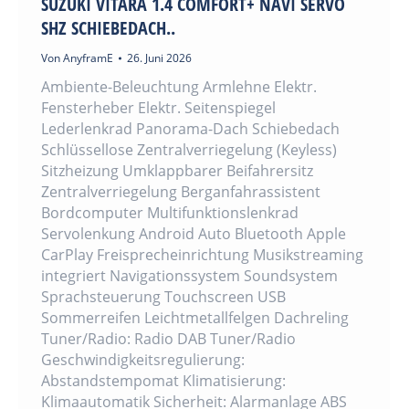
SUZUKI VITARA 1.4 COMFORT+ NAVI SERVO
SHZ SCHIEBEDACH..
Von
AnyframE
26. Juni 2026
Ambiente-Beleuchtung Armlehne Elektr.
Fensterheber Elektr. Seitenspiegel
Lederlenkrad Panorama-Dach Schiebedach
Schlüssellose Zentralverriegelung (Keyless)
Sitzheizung Umklappbarer Beifahrersitz
Zentralverriegelung Berganfahrassistent
Bordcomputer Multifunktionslenkrad
Servolenkung Android Auto Bluetooth Apple
CarPlay Freisprecheinrichtung Musikstreaming
integriert Navigationssystem Soundsystem
Sprachsteuerung Touchscreen USB
Sommerreifen Leichtmetallfelgen Dachreling
Tuner/Radio: Radio DAB Tuner/Radio
Geschwindigkeitsregulierung:
Abstandstempomat Klimatisierung:
Klimaautomatik Sicherheit: Alarmanlage ABS