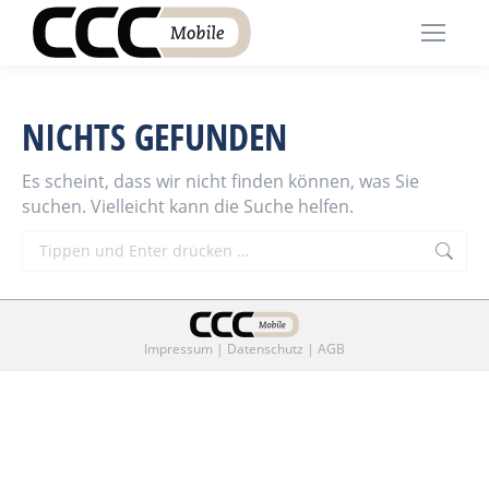
NICHTS GEFUNDEN
Es scheint, dass wir nicht finden können, was Sie
suchen. Vielleicht kann die Suche helfen.
Search:
Impressum
|
Datenschutz
|
AGB