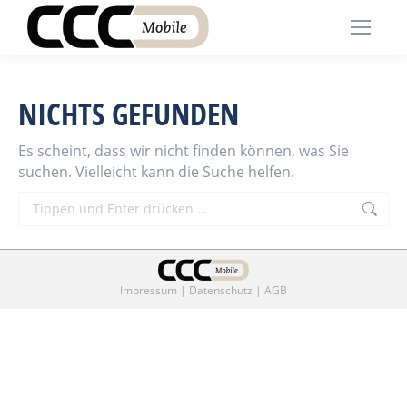
NICHTS GEFUNDEN
Es scheint, dass wir nicht finden können, was Sie
suchen. Vielleicht kann die Suche helfen.
Search:
Impressum
|
Datenschutz
|
AGB