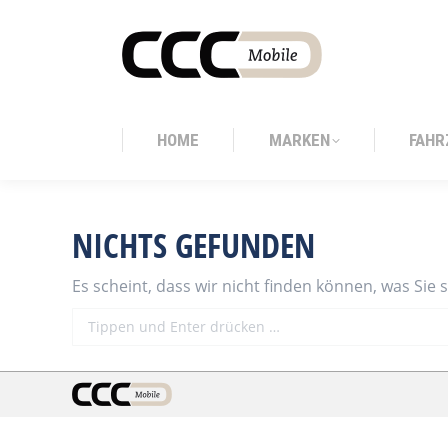
HOME
MARKEN
FAHR
HOME
MARKEN
FAHR
NICHTS GEFUNDEN
Es scheint, dass wir nicht finden können, was Sie 
Search: