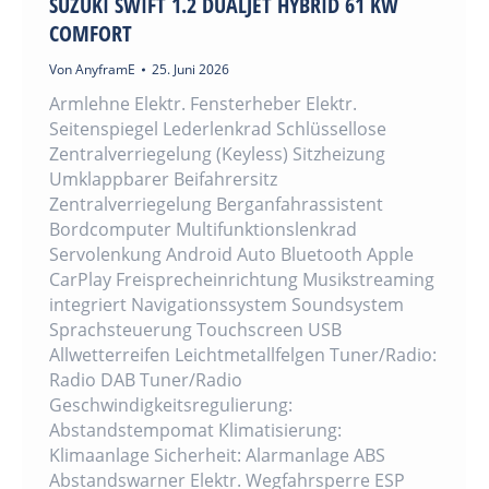
SUZUKI SWIFT 1.2 DUALJET HYBRID 61 KW
COMFORT
Von
AnyframE
25. Juni 2026
Armlehne Elektr. Fensterheber Elektr.
Seitenspiegel Lederlenkrad Schlüssellose
Zentralverriegelung (Keyless) Sitzheizung
Umklappbarer Beifahrersitz
Zentralverriegelung Berganfahrassistent
Bordcomputer Multifunktionslenkrad
Servolenkung Android Auto Bluetooth Apple
CarPlay Freisprecheinrichtung Musikstreaming
integriert Navigationssystem Soundsystem
Sprachsteuerung Touchscreen USB
Allwetterreifen Leichtmetallfelgen Tuner/Radio:
Radio DAB Tuner/Radio
Geschwindigkeitsregulierung:
Abstandstempomat Klimatisierung:
Klimaanlage Sicherheit: Alarmanlage ABS
Abstandswarner Elektr. Wegfahrsperre ESP