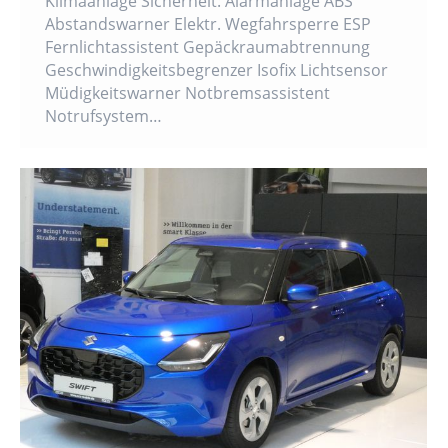
Klimaanlage Sicherheit: Alarmanlage ABS
Abstandswarner Elektr. Wegfahrsperre ESP
Fernlichtassistent Gepäckraumabtrennung
Geschwindigkeitsbegrenzer Isofix Lichtsensor
Müdigkeitswarner Notbremsassistent
Notrufsystem…