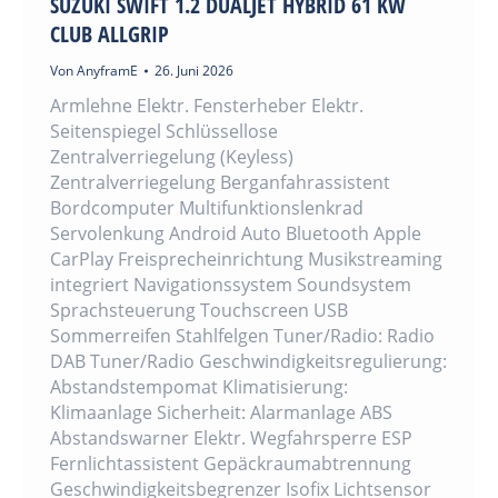
SUZUKI SWIFT 1.2 DUALJET HYBRID 61 KW
CLUB ALLGRIP
Von
AnyframE
26. Juni 2026
Armlehne Elektr. Fensterheber Elektr.
Seitenspiegel Schlüssellose
Zentralverriegelung (Keyless)
Zentralverriegelung Berganfahrassistent
Bordcomputer Multifunktionslenkrad
Servolenkung Android Auto Bluetooth Apple
CarPlay Freisprecheinrichtung Musikstreaming
integriert Navigationssystem Soundsystem
Sprachsteuerung Touchscreen USB
Sommerreifen Stahlfelgen Tuner/Radio: Radio
DAB Tuner/Radio Geschwindigkeitsregulierung:
Abstandstempomat Klimatisierung:
Klimaanlage Sicherheit: Alarmanlage ABS
Abstandswarner Elektr. Wegfahrsperre ESP
Fernlichtassistent Gepäckraumabtrennung
Geschwindigkeitsbegrenzer Isofix Lichtsensor