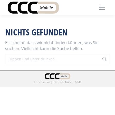
NICHTS GEFUNDEN
Es scheint, dass wir nicht finden können, was Sie
suchen. Vielleicht kann die Suche helfen.
Search:
Impressum
|
Datenschutz
|
AGB