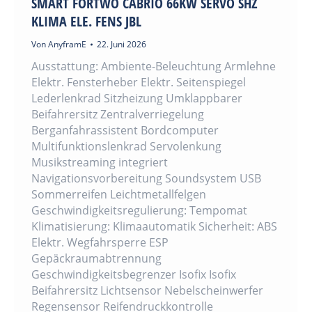
SMART FORTWO CABRIO 66KW SERVO SHZ
KLIMA ELE. FENS JBL
Von
AnyframE
22. Juni 2026
Ausstattung: Ambiente-Beleuchtung Armlehne
Elektr. Fensterheber Elektr. Seitenspiegel
Lederlenkrad Sitzheizung Umklappbarer
Beifahrersitz Zentralverriegelung
Berganfahrassistent Bordcomputer
Multifunktionslenkrad Servolenkung
Musikstreaming integriert
Navigationsvorbereitung Soundsystem USB
Sommerreifen Leichtmetallfelgen
Geschwindigkeitsregulierung: Tempomat
Klimatisierung: Klimaautomatik Sicherheit: ABS
Elektr. Wegfahrsperre ESP
Gepäckraumabtrennung
Geschwindigkeitsbegrenzer Isofix Isofix
Beifahrersitz Lichtsensor Nebelscheinwerfer
Regensensor Reifendruckkontrolle