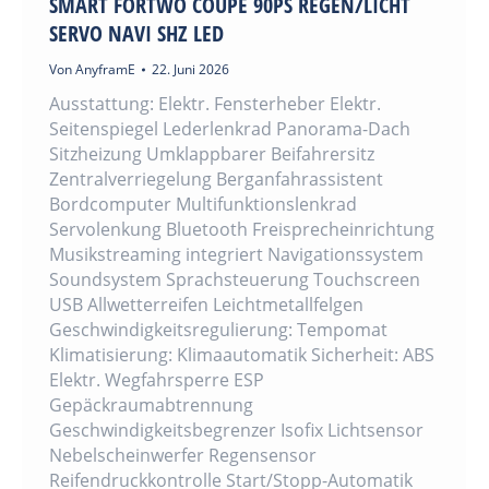
SMART FORTWO COUPE 90PS REGEN/LICHT
SERVO NAVI SHZ LED
Von
AnyframE
22. Juni 2026
Ausstattung: Elektr. Fensterheber Elektr.
Seitenspiegel Lederlenkrad Panorama-Dach
Sitzheizung Umklappbarer Beifahrersitz
Zentralverriegelung Berganfahrassistent
Bordcomputer Multifunktionslenkrad
Servolenkung Bluetooth Freisprecheinrichtung
Musikstreaming integriert Navigationssystem
Soundsystem Sprachsteuerung Touchscreen
USB Allwetterreifen Leichtmetallfelgen
Geschwindigkeitsregulierung: Tempomat
Klimatisierung: Klimaautomatik Sicherheit: ABS
Elektr. Wegfahrsperre ESP
Gepäckraumabtrennung
Geschwindigkeitsbegrenzer Isofix Lichtsensor
Nebelscheinwerfer Regensensor
Reifendruckkontrolle Start/Stopp-Automatik