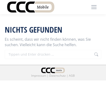
NICHTS GEFUNDEN
Es scheint, dass wir nicht finden können, was Sie
suchen. Vielleicht kann die Suche helfen.
Search:
Impressum
|
Datenschutz
|
AGB