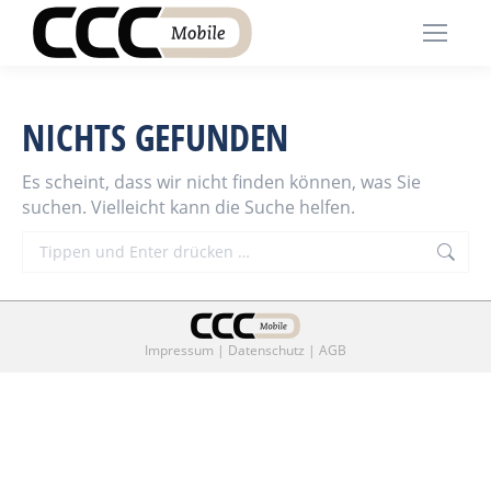
NICHTS GEFUNDEN
Es scheint, dass wir nicht finden können, was Sie
suchen. Vielleicht kann die Suche helfen.
Search:
Impressum
|
Datenschutz
|
AGB