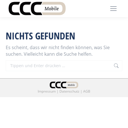
NICHTS GEFUNDEN
Es scheint, dass wir nicht finden können, was Sie
suchen. Vielleicht kann die Suche helfen.
Search:
Impressum
|
Datenschutz
|
AGB