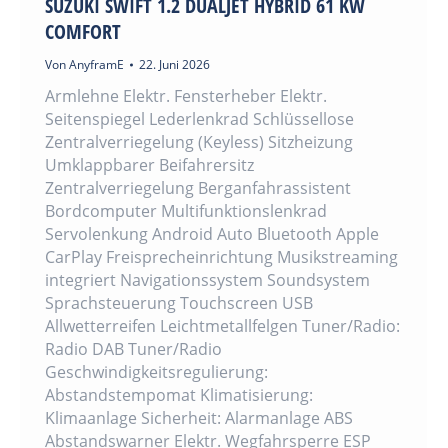
SUZUKI SWIFT 1.2 DUALJET HYBRID 61 KW
COMFORT
Von
AnyframE
22. Juni 2026
Armlehne Elektr. Fensterheber Elektr.
Seitenspiegel Lederlenkrad Schlüssellose
Zentralverriegelung (Keyless) Sitzheizung
Umklappbarer Beifahrersitz
Zentralverriegelung Berganfahrassistent
Bordcomputer Multifunktionslenkrad
Servolenkung Android Auto Bluetooth Apple
CarPlay Freisprecheinrichtung Musikstreaming
integriert Navigationssystem Soundsystem
Sprachsteuerung Touchscreen USB
Allwetterreifen Leichtmetallfelgen Tuner/Radio:
Radio DAB Tuner/Radio
Geschwindigkeitsregulierung:
Abstandstempomat Klimatisierung:
Klimaanlage Sicherheit: Alarmanlage ABS
Abstandswarner Elektr. Wegfahrsperre ESP