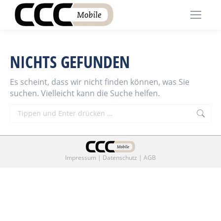
NICHTS GEFUNDEN
Es scheint, dass wir nicht finden können, was Sie
suchen. Vielleicht kann die Suche helfen.
Search:
Impressum
|
Datenschutz
|
AGB