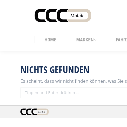
HOME
MARKEN
FAHR
HOME
MARKEN
FAHR
NICHTS GEFUNDEN
Es scheint, dass wir nicht finden können, was Sie 
Search: