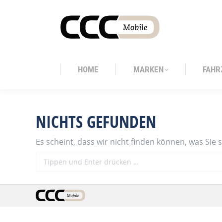
HOME
MARKEN
FAHR
HOME
MARKEN
FAHR
NICHTS GEFUNDEN
Es scheint, dass wir nicht finden können, was Sie 
Search: