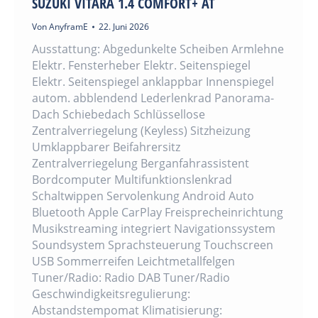
SUZUKI VITARA 1.4 COMFORT+ AT
Von
AnyframE
22. Juni 2026
Ausstattung: Abgedunkelte Scheiben Armlehne
Elektr. Fensterheber Elektr. Seitenspiegel
Elektr. Seitenspiegel anklappbar Innenspiegel
autom. abblendend Lederlenkrad Panorama-
Dach Schiebedach Schlüssellose
Zentralverriegelung (Keyless) Sitzheizung
Umklappbarer Beifahrersitz
Zentralverriegelung Berganfahrassistent
Bordcomputer Multifunktionslenkrad
Schaltwippen Servolenkung Android Auto
Bluetooth Apple CarPlay Freisprecheinrichtung
Musikstreaming integriert Navigationssystem
Soundsystem Sprachsteuerung Touchscreen
USB Sommerreifen Leichtmetallfelgen
Tuner/Radio: Radio DAB Tuner/Radio
Geschwindigkeitsregulierung:
Abstandstempomat Klimatisierung: