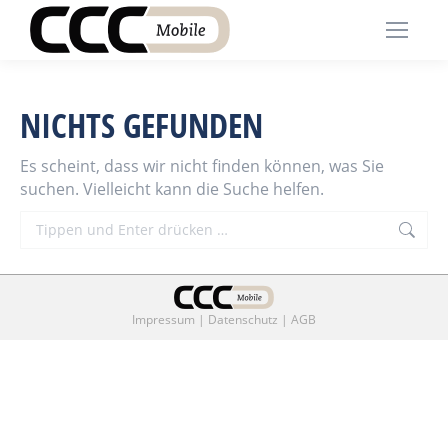
NICHTS GEFUNDEN
Es scheint, dass wir nicht finden können, was Sie
suchen. Vielleicht kann die Suche helfen.
Search:
Impressum
|
Datenschutz
|
AGB