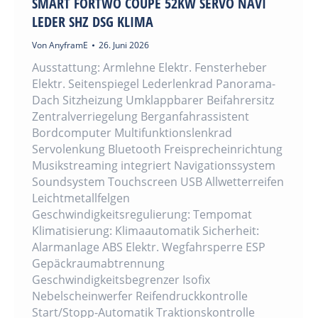
SMART FORTWO COUPE 52KW SERVO NAVI
LEDER SHZ DSG KLIMA
Von
AnyframE
26. Juni 2026
Ausstattung: Armlehne Elektr. Fensterheber
Elektr. Seitenspiegel Lederlenkrad Panorama-
Dach Sitzheizung Umklappbarer Beifahrersitz
Zentralverriegelung Berganfahrassistent
Bordcomputer Multifunktionslenkrad
Servolenkung Bluetooth Freisprecheinrichtung
Musikstreaming integriert Navigationssystem
Soundsystem Touchscreen USB Allwetterreifen
Leichtmetallfelgen
Geschwindigkeitsregulierung: Tempomat
Klimatisierung: Klimaautomatik Sicherheit:
Alarmanlage ABS Elektr. Wegfahrsperre ESP
Gepäckraumabtrennung
Geschwindigkeitsbegrenzer Isofix
Nebelscheinwerfer Reifendruckkontrolle
Start/Stopp-Automatik Traktionskontrolle