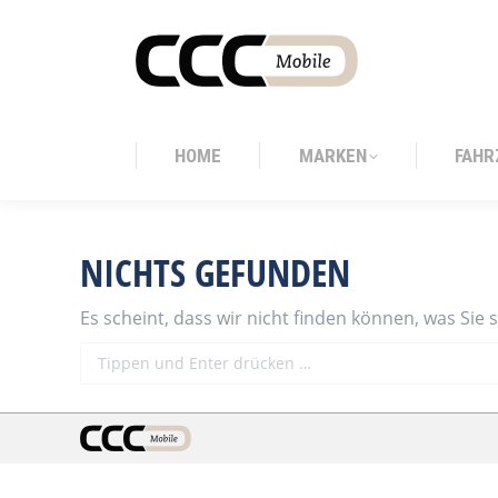
HOME
MARKEN
FAHR
HOME
MARKEN
FAHR
NICHTS GEFUNDEN
Es scheint, dass wir nicht finden können, was Sie 
Search: