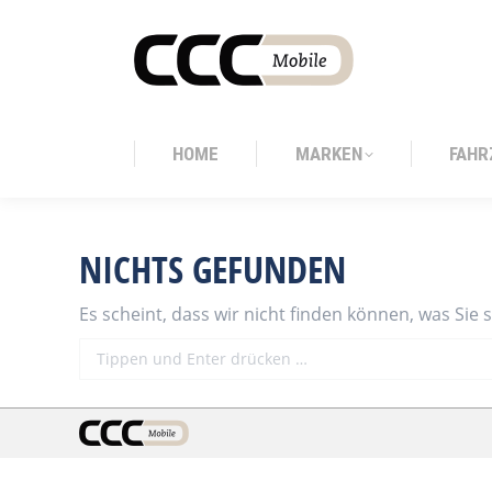
HOME
MARKEN
FAHR
HOME
MARKEN
FAHR
NICHTS GEFUNDEN
Es scheint, dass wir nicht finden können, was Sie 
Search: