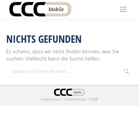
NICHTS GEFUNDEN
Es scheint, dass wir nicht finden können, was Sie
suchen. Vielleicht kann die Suche helfen.
Search:
Impressum
|
Datenschutz
|
AGB