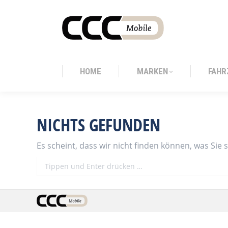
HOME
MARKEN
FAHR
HOME
MARKEN
FAHR
NICHTS GEFUNDEN
Es scheint, dass wir nicht finden können, was Sie 
Search: