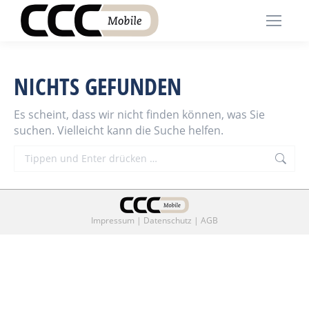
NICHTS GEFUNDEN
Es scheint, dass wir nicht finden können, was Sie
suchen. Vielleicht kann die Suche helfen.
Search:
Impressum
|
Datenschutz
|
AGB