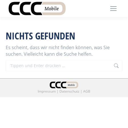
NICHTS GEFUNDEN
Es scheint, dass wir nicht finden können, was Sie
suchen. Vielleicht kann die Suche helfen.
Search:
Impressum
|
Datenschutz
|
AGB